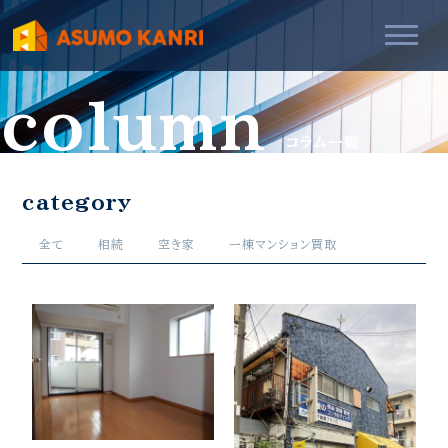
column
コラム一覧
category
全て
相続
空き家
一棟マンション買取