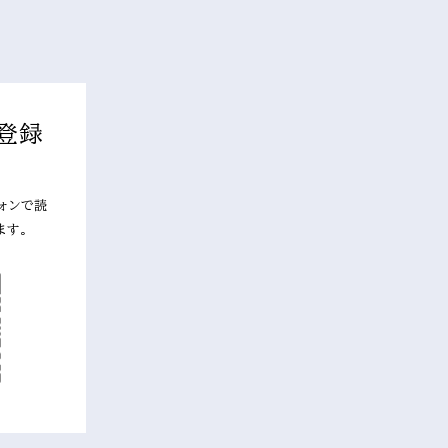
！
登録
ォンで読
ます。