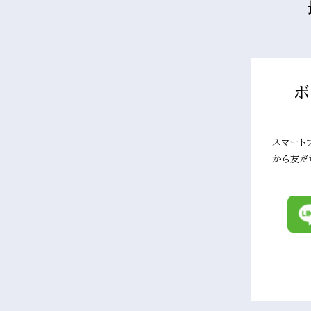
ボ
スマート
から友だ