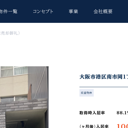
物件一覧
コンセプト
事業
会社概要
2売却御礼）
大阪市港区南市岡1丁
収益物件
取得時入居率
88.
10
(ヶ月後)入居率